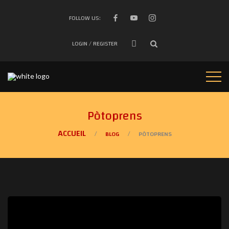
FOLLOW US:
LOGIN / REGISTER
Pòtoprens
BLOG
PÒTOPRENS
/
/