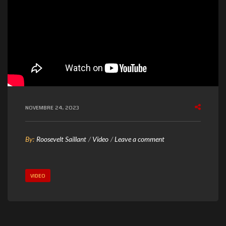
NOVEMBRE 24, 2023
o
By:
Roosevelt Saillant
Video
Leave a comment
n
P
VIDEO
ò
t
o
p