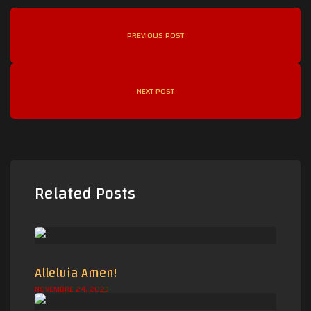
r
e
PREVIOUS POST
n
s
NEXT POST
Related Posts
Alleluia Amen!
NOVEMBRE 24, 2023